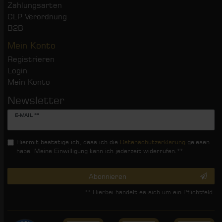
Zahlungsarten
CLP Verordnung
B2B
Mein Konto
Registrieren
Login
Mein Konto
Newsletter
Newsletter
E-MAIL **
Honig
Hiermit bestätige ich, dass ich die
Daten­schutz­erklärung
gelesen
habe. Meine Einwilligung kann ich jederzeit widerrufen.**
Abonnieren
** Hierbei handelt es sich um ein Pflichtfeld.