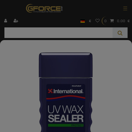
☰
€
0
0,00 €