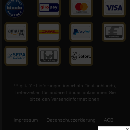
** gilt für Lieferungen innerhalb Deutschlands,
Lieferzeiten für andere Länder entnehmen Sie
bitte den
Versandinformationen
.
Impressum
Daten­schutz­erklärung
AGB
✕