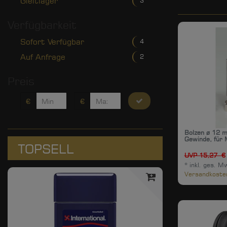
Gleitlager
3
Verfügbarkeit
Sofort Verfügbar
4
Auf Anfrage
2
Preis
€
€
Bolzen ø 12 
Gewinde, für 
TOPSELL
UVP 15,27 €
*
inkl. ges. M
Versandkoste