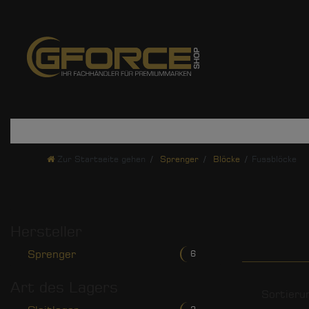
Zur Startseite gehen
Sprenger
Blöcke
Fussblöcke
Hersteller
Sprenger
6
Art des Lagers
Sortieru