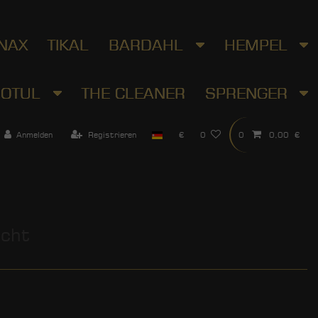
NAX
TIKAL
BARDAHL
HEMPEL
OTUL
THE CLEANER
SPRENGER
Anmelden
Registrieren
€
0
0
0,00 €
icht