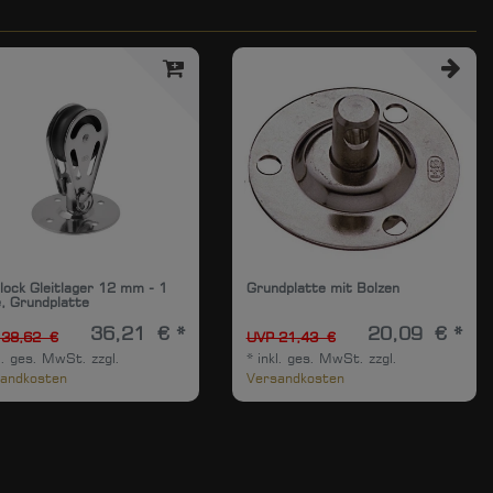
lock Gleitlager 12 mm - 1
Grundplatte mit Bolzen
e, Grundplatte
36,21 € *
20,09 € *
 38,62 €
UVP 21,43 €
l. ges. MwSt.
zzgl.
*
inkl. ges. MwSt.
zzgl.
andkosten
Versandkosten