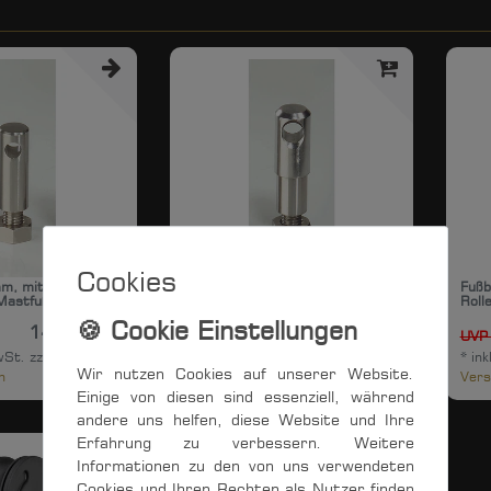
Cookies
mm, mit M8
Bolzen ø 14 mm, mit M8
Fußb
Mastfußblock
Gewinde, für Mastfußblock
Roll
14,32 € *
15,67 € *
UVP 16,71 €
UVP
wSt.
zzgl.
*
inkl. ges. MwSt.
zzgl.
*
ink
Wir nutzen Cookies auf unserer Website.
n
Versandkosten
Vers
Einige von diesen sind essenziell, während
andere uns helfen, diese Website und Ihre
Erfahrung zu verbessern. Weitere
Informationen zu den von uns verwendeten
Cookies und Ihren Rechten als Nutzer finden