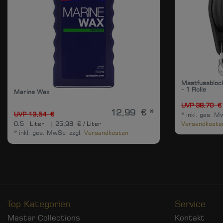
Mastfussbloc
- 1 Rolle
Marine Wax
UVP 38,70 €
12,99 € *
UVP 13,54 €
*
inkl. ges. M
Versandkoste
0.5
Liter
| 25,98 € / Liter
*
inkl. ges. MwSt.
zzgl.
Versandkosten
Top Kategorien
Service
Master Collections
Kontakt