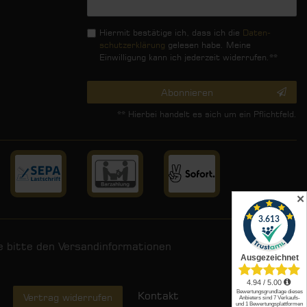
Honig
Hiermit bestätige ich, dass ich die
Daten­
schutz­erklärung
gelesen habe. Meine
Einwilligung kann ich jederzeit widerrufen.**
Abonnieren
** Hierbei handelt es sich um ein Pflichtfeld.
✕
ie bitte den
Versandinformationen
.
Kontakt
Vertrag widerrufen