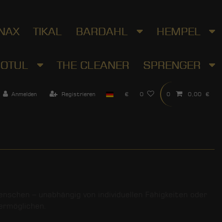
NAX
TIKAL
BARDAHL
HEMPEL
OTUL
THE CLEANER
SPRENGER
Anmelden
Registrieren
€
0
0
0,00 €
enschen – unabhängig von individuellen Fähigkeiten oder
ermöglichen.