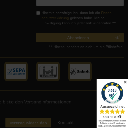
Honig
Hiermit bestätige ich, dass ich die
Daten­
schutz­erklärung
gelesen habe. Meine
Einwilligung kann ich jederzeit widerrufen.**
Abonnieren
** Hierbei handelt es sich um ein Pflichtfeld.
✕
ie bitte den
Versandinformationen
.
Kontakt
Vertrag widerrufen