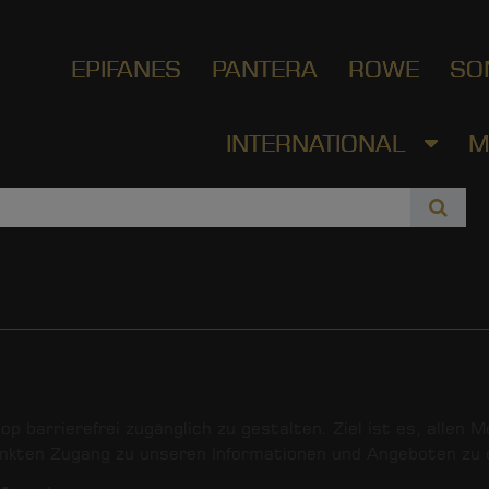
EPIFANES
PANTERA
ROWE
SO
INTERNATIONAL
M
 barrierefrei zugänglich zu gestalten. Ziel ist es, allen M
änkten Zugang zu unseren Informationen und Angeboten zu 