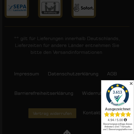
** gilt für Lieferungen innerhalb Deutschlands,
Lieferzeiten für andere Länder entnehmen Sie
bitte den
Versandinformationen
.
Impressum
Daten­schutz­erklärung
AGB
✕
Barrierefreiheitserklärung
Widerrufs­recht
Kontakt
Vertrag widerrufen