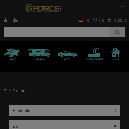
☰
€
0
0,00 €
The Cleaner