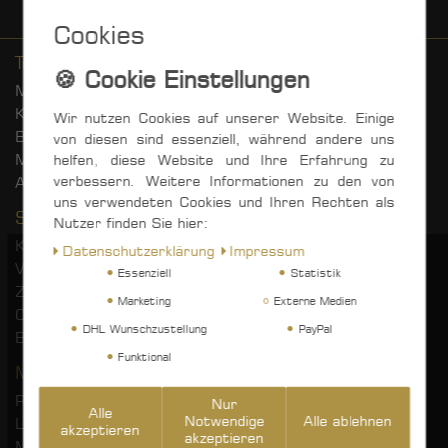
Cookies
Top Kategorien
Master Collections
Karrosserie
Wir nutzen Cookies auf unserer Website. Einige
Blöcke
von diesen sind essenziell, während andere uns
MOTUL Motorradpflege
helfen, diese Website und Ihre Erfahrung zu
verbessern. Weitere Informationen zu den von
Antifouling
uns verwendeten Cookies und Ihren Rechten als
Service
Nutzer finden Sie hier:
Kontakt
Daten­schutz­erklärung
Impressum
Versandkosten
Essenziell
Statistik
Zahlungsarten
Marketing
Externe Medien
CLP Verordnung
DHL Wunschzustellung
PayPal
B2B
Funktional
Mein Konto
Registrieren
Nur
Alle
Notwendige
Alle ablehnen
Login
akzeptieren
akzeptieren
Mein Konto