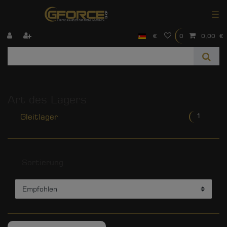
☰
€
0
0,00 €
Art des Lagers
Gleitlager
1
Sortierung