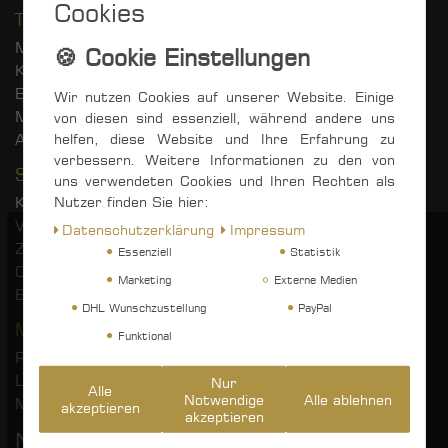
Cookies
Top Kategorien
Master Collections
Karrosserie
Blöcke
Wir nutzen Cookies auf unserer Website. Einige
MOTUL Motorradpflege
von diesen sind essenziell, während andere uns
helfen, diese Website und Ihre Erfahrung zu
Antifouling
verbessern. Weitere Informationen zu den von
Service
uns verwendeten Cookies und Ihren Rechten als
Nutzer finden Sie hier:
Kontakt
Versandkosten
Daten­schutz­erklärung
Impressum
Zahlungsarten
Essenziell
Statistik
CLP Verordnung
Marketing
Externe Medien
B2B
DHL Wunschzustellung
PayPal
Mein Konto
Funktional
Registrieren
Login
Nur
Alle
Notwendige
Alle ablehnen
Mein Konto
akzeptieren
akzeptieren
Newsletter