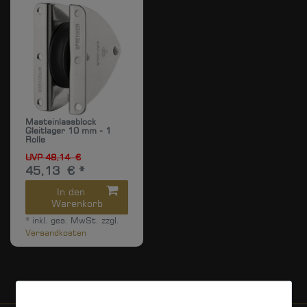
Masteinlassblock
Gleitlager 10 mm - 1
Rolle
UVP 48,14 €
45,13 € *
In den
Warenkorb
*
inkl. ges. MwSt.
zzgl.
Versandkosten