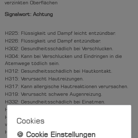
verzinkten Oberflächen
Signalwort:
Achtung
H225: Flüssigkeit und Dampf leicht entzündbar.
H226: Flüssigkeit und Dampf entzündbar.
H302: Gesundheitsschädlich bei Verschlucken.
H304: Kann bei Verschlucken und Eindringen in die
Atemwege tödlich sein.
H312: Gesundheitsschädlich bei Hautkontakt.
H315: Verursacht Hautreizungen.
H317: Kann allergische Hautreaktionen verursachen.
H319: Verursacht schwere Augenreizung.
H332: Gesundheitsschädlich bei Einatmen.
H335: Kann die Atemwege reizen.
H336: Kann Schläfrigkeit und Benommenheit
Cookies
verursachen.
H373: Kann die Organe schädigen bei längerer oder