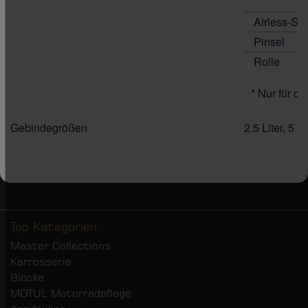
Airless-Spr
Pinsel
Rolle
* Nur für di
Gebindegrößen
2.5 Liter, 5 Li
Top Kategorien
Master Collections
Karrosserie
Blöcke
MOTUL Motorradpflege