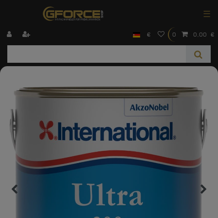
☰
€
0
0,00 €