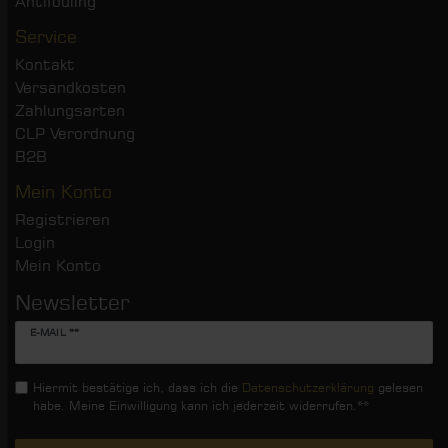
Antifouling
Service
Kontakt
Versandkosten
Zahlungsarten
CLP Verordnung
B2B
Mein Konto
Registrieren
Login
Mein Konto
Newsletter
Newsletter
E-MAIL **
Honig
Hiermit bestätige ich, dass ich die
Daten­schutz­erklärung
gelesen
habe. Meine Einwilligung kann ich jederzeit widerrufen.**