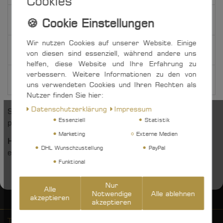
Cookies
Weitere Details
Wir nutzen Cookies auf unserer Website. Einige
EU-Verantwortlicher
von diesen sind essenziell, während andere uns
helfen, diese Website und Ihre Erfahrung zu
verbessern. Weitere Informationen zu den von
Hersteller
uns verwendeten Cookies und Ihren Rechten als
Nutzer finden Sie hier:
Daten­schutz­erklärung
Impressum
Stabiler Wantenspanner aus Edelstahl Rostfrei mit
Essenziell
Statistik
präzise geschnittenem Gewinde.
Marketing
Externe Medien
Hinweis:
Bitte fetten Sie den Wantenspanner vor der
DHL Wunschzustellung
PayPal
ersten Benutzung!
Funktional
Nur
Alle
Notwendige
Alle ablehnen
akzeptieren
akzeptieren
Top Kategorien