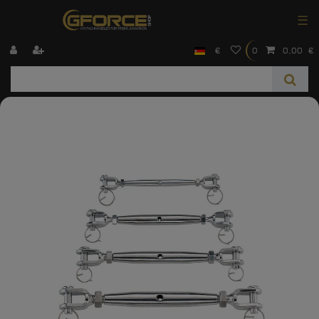
☰
€
0
0,00 €