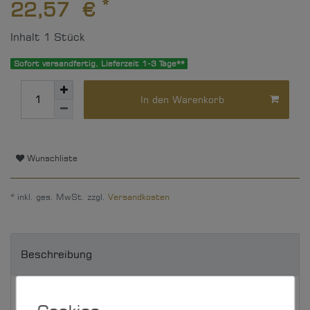
*
22,57 €
Inhalt
1
Stück
Sofort versandfertig, Lieferzeit 1-3 Tage**
In den Warenkorb
Wunschliste
* inkl. ges. MwSt. zzgl.
Versandkosten
Beschreibung
Technische Daten