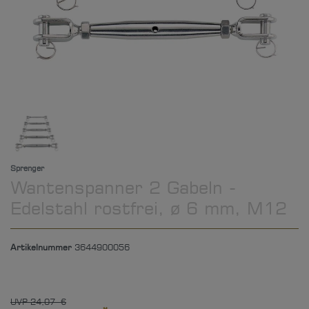
Sprenger
Wantenspanner 2 Gabeln -
Edelstahl rostfrei, ø 6 mm, M12
Artikelnummer
3644900056
UVP 24,07 €