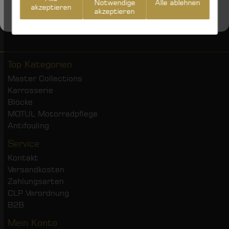
Notwendige
Alle ablehnen
akzeptieren
akzeptieren
Top Kategorien
Master Collections
Karrosserie
Blöcke
MOTUL Motorradpflege
Antifouling
Service
Kontakt
Versandkosten
Zahlungsarten
CLP Verordnung
B2B
Mein Konto