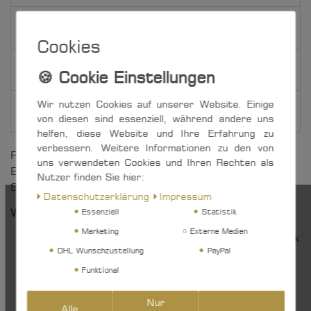
Weitere Details
Cookies
EU-Verantwortlicher
Wir nutzen Cookies auf unserer Website. Einige
Hersteller
von diesen sind essenziell, während andere uns
helfen, diese Website und Ihre Erfahrung zu
verbessern. Weitere Informationen zu den von
Funktionaler Verklicker mit Gegengewicht aus
uns verwendeten Cookies und Ihren Rechten als
Edelstahl Rostfrei und qualitativ hochwertigem
Nutzer finden Sie hier:
Segeltuch.
Daten­schutz­erklärung
Impressum
Weitere Vorteile auf einen Blick:
Essenziell
Statistik
Marketing
Externe Medien
»Made in Germany« - hergestellt im eigenen Werk
DHL Wunschzustellung
PayPal
in Iserlohn, Nordrhein-Westfalen
ständige Qualitätsprüfungen - vor, während und
Funktional
nach der Produktion
hervorragendes Preis-/Leistungsverhältnis
Nur
Alle