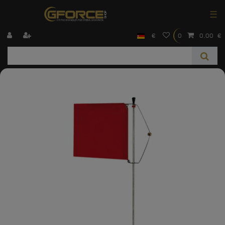
☰
€
0
0,00 €