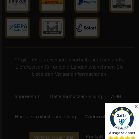
** gilt für Lieferungen innerhalb Deutschlands,
Lieferzeiten für andere Länder entnehmen Sie
bitte den
Versandinformationen
.
Impressum
Daten­schutz­erklärung
AGB
✕
Barrierefreiheitserklärung
Widerrufs­recht
Kontakt
Vertrag widerrufen