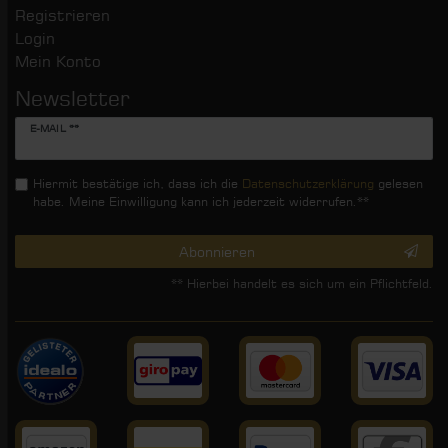
Registrieren
Login
Mein Konto
Newsletter
Newsletter
E-MAIL **
Honig
Hiermit bestätige ich, dass ich die
Daten­schutz­erklärung
gelesen
habe. Meine Einwilligung kann ich jederzeit widerrufen.**
Abonnieren
** Hierbei handelt es sich um ein Pflichtfeld.