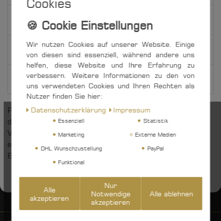
Cookies
Weitere Details
Wir nutzen Cookies auf unserer Website. Einige
EU-Verantwortlicher
von diesen sind essenziell, während andere uns
helfen, diese Website und Ihre Erfahrung zu
verbessern. Weitere Informationen zu den von
Hersteller
uns verwendeten Cookies und Ihren Rechten als
Nutzer finden Sie hier:
Daten­schutz­erklärung
Impressum
Praktischer Tauwerkschäkel aus Dyneema, der dank
des Zugbandes leicht, schnell und ohne
Essenziell
Statistik
Verletzungsgefahr geöffnet werden kann. Vielseitig
Marketing
Externe Medien
einsetzbar, vom Abschleppen bis zur Verankerung von
DHL Wunschzustellung
PayPal
Bohrinseln.
Funktional
Nur
Alle
Notwendige
Alle ablehnen
akzeptieren
akzeptieren