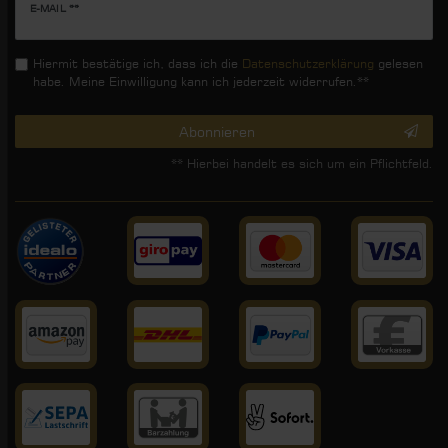
Newsletter
E-MAIL **
Honig
Hiermit bestätige ich, dass ich die
Daten­schutz­erklärung
gelesen
habe. Meine Einwilligung kann ich jederzeit widerrufen.**
Abonnieren
** Hierbei handelt es sich um ein Pflichtfeld.