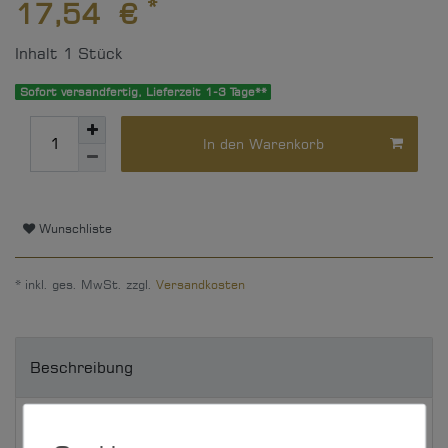
*
17,54 €
Inhalt
1
Stück
Sofort versandfertig, Lieferzeit 1-3 Tage**
In den Warenkorb
Wunschliste
* inkl. ges. MwSt. zzgl.
Versandkosten
Beschreibung
Technische Daten