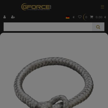
☰
€
0
0,00 €