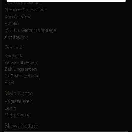
Top Kategorien
Master Collections
Karrosserie
Blöcke
MOTUL Motorradpflege
Antifouling
Service
Kontakt
Versandkosten
Zahlungsarten
CLP Verordnung
B2B
Mein Konto
Registrieren
Login
Mein Konto
Newsletter