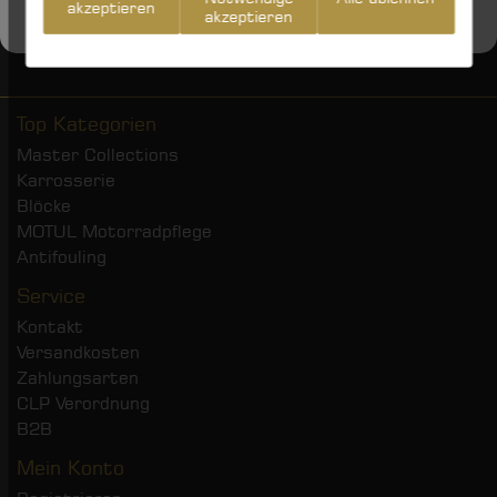
akzeptieren
akzeptieren
Top Kategorien
Master Collections
Karrosserie
Blöcke
MOTUL Motorradpflege
Antifouling
Service
Kontakt
Versandkosten
Zahlungsarten
CLP Verordnung
B2B
Mein Konto