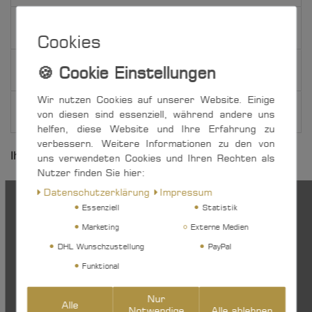
Weitere Details
Cookies
EU-Verantwortlicher
Wir nutzen Cookies auf unserer Website. Einige
Hersteller
von diesen sind essenziell, während andere uns
helfen, diese Website und Ihre Erfahrung zu
verbessern. Weitere Informationen zu den von
Ihre Vorteile:
uns verwendeten Cookies und Ihren Rechten als
Nutzer finden Sie hier:
Aluminium eloxiert.
Daten­schutz­erklärung
Impressum
geeignet für Boote bis 7 m LÜA
Essenziell
Statistik
große Auswahl an verschiedenen Schienenlängen
Marketing
Externe Medien
und Schlitten-Typen
Sonderlängen sind bis max. 3 Meter auf Anfrage
DHL Wunschzustellung
PayPal
möglich.
Funktional
Sonderversand ab einer Schienenlänge von 120
cm
Nur
Alle
Notwendige
Alle ablehnen