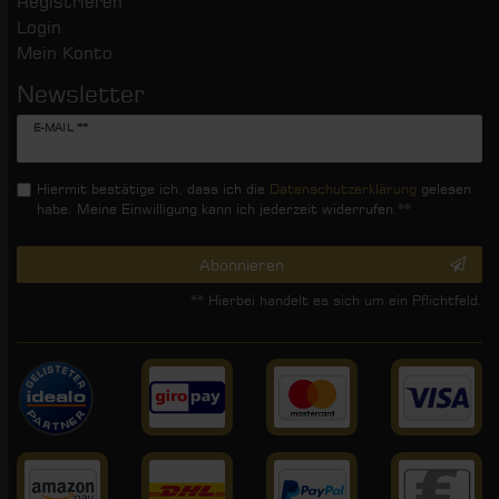
Registrieren
Login
Mein Konto
Newsletter
Newsletter
E-MAIL **
Honig
Hiermit bestätige ich, dass ich die
Daten­schutz­erklärung
gelesen
habe. Meine Einwilligung kann ich jederzeit widerrufen.**
Abonnieren
** Hierbei handelt es sich um ein Pflichtfeld.