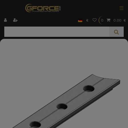
☰
€
0
0,00 €