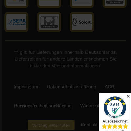
** gilt für Lieferungen innerhalb Deutschlands,
Lieferzeiten für andere Länder entnehmen Sie
bitte den
Versandinformationen
.
Impressum
Daten­schutz­erklärung
AGB
✕
Barrierefreiheitserklärung
Widerrufs­recht
Kontakt
Vertrag widerrufen