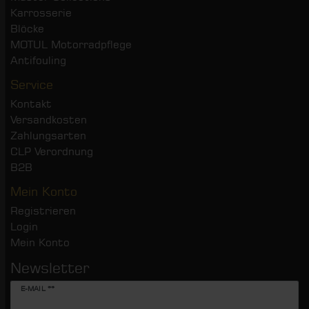
Karrosserie
Blöcke
MOTUL Motorradpflege
Antifouling
Service
Kontakt
Versandkosten
Zahlungsarten
CLP Verordnung
B2B
Mein Konto
Registrieren
Login
Mein Konto
Newsletter
Newsletter
E-MAIL **
Honig