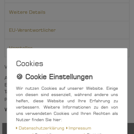
Weitere Details
EU-Verantwortlicher
Hersteller
Cookies
Vielseitig einsetzbarer 8 mm-Block mit U-Wirbel.
Auf der formstabilen Edelstahl-Lasche sind die zum
Einsatz kommende Lagerart sowie die maximale
Wir nutzen Cookies auf unserer Website. Einige
Tauwerk-Stärke auf einen Blick erkenntlich - ein
von diesen sind essenziell, während andere uns
praktisches Merkmal aller Artikel der S-Block-Serie.
helfen, diese Website und Ihre Erfahrung zu
verbessern. Weitere Informationen zu den von
Weitere Vorteile auf einen Blick:
uns verwendeten Cookies und Ihren Rechten als
Nutzer finden Sie hier:
optimale Tauführung durch gewölbte Seitenteile
Seitenteile und Seilrolle aus UV-beständigem,
Daten­schutz­erklärung
Impressum