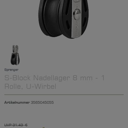
Sprenger
S-Block Nadellager 8 mm - 1
Rolle, U-Wirbel
Artikelnummer
3565045055
UVP 31,43 €