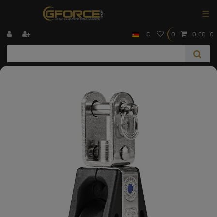
☰
€
0
0,00 €