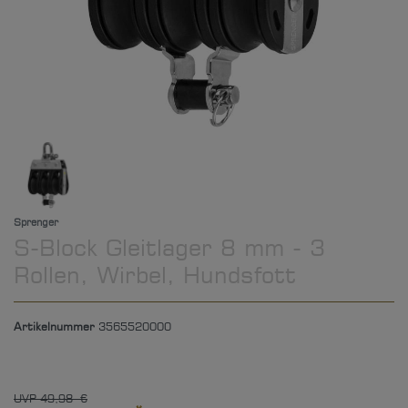
Sprenger
S-Block Gleitlager 8 mm - 3
Rollen, Wirbel, Hundsfott
Artikelnummer
3565520000
UVP 49,98 €