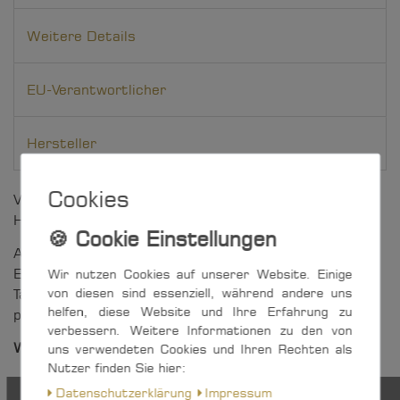
Weitere Details
EU-Verantwortlicher
Hersteller
Cookies
Vielseitig einsetzbarer 8 mm-Block mit Wirbel und
Hundsfott
Auf der formstabilen Edelstahl-Lasche sind die zum
Wir nutzen Cookies auf unserer Website. Einige
Einsatz kommende Lagerart sowie die maximale
von diesen sind essenziell, während andere uns
Tauwerk-Stärke auf einen Blick erkenntlich - ein
helfen, diese Website und Ihre Erfahrung zu
praktisches Merkmal aller Artikel der S-Block-Serie.
verbessern. Weitere Informationen zu den von
Weitere Vorteile auf einen Blick:
uns verwendeten Cookies und Ihren Rechten als
Nutzer finden Sie hier:
optimale Tauführung durch gewölbte Seitenteile
Daten­schutz­erklärung
Impressum