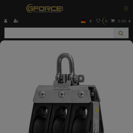
☰
€
0
0,00 €