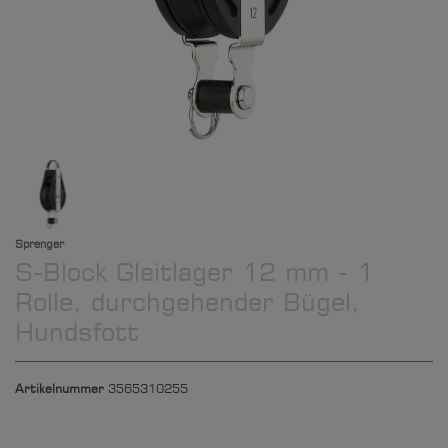
Sprenger
S-Block Gleitlager 12 mm - 1
Rolle, durchgehender Bügel,
Hundsfott
Artikelnummer
3565310255