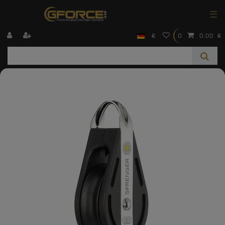
☰
€
0
0,00 €