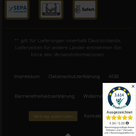
** gilt für Lieferungen innerhalb Deutschlands,
Lieferzeiten für andere Länder entnehmen Sie
bitte den
Versandinformationen
.
Impressum
Daten­schutz­erklärung
AGB
✕
Barrierefreiheitserklärung
Widerrufs­recht
Kontakt
Vertrag widerrufen