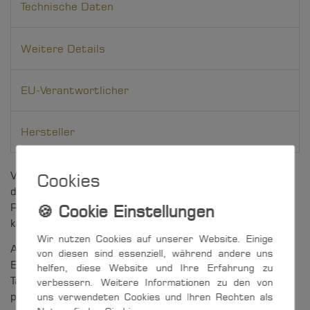
Technische Daten
Weitere Details
EU-Verantwortlicher
Hersteller
Vielseitig einsetzbarer 12 mm-Block mit
Cookies
durchgehendem Bügel und Hundsfott aus Edelstahl
Rostfrei. Der mit einem Splentring versehene Bolzen
kann bei Bedarf entfernt werden.
Wir nutzen Cookies auf unserer Website. Einige
Auf der formstabilen Edelstahl-Lasche sind die zum
von diesen sind essenziell, während andere uns
Einsatz kommende Lagerart sowie die maximale
helfen, diese Website und Ihre Erfahrung zu
Tauwerk-Stärke auf einen Blick erkenntlich - ein
verbessern. Weitere Informationen zu den von
uns verwendeten Cookies und Ihren Rechten als
praktisches Merkmal aller Artikel der S-Block-Serie.