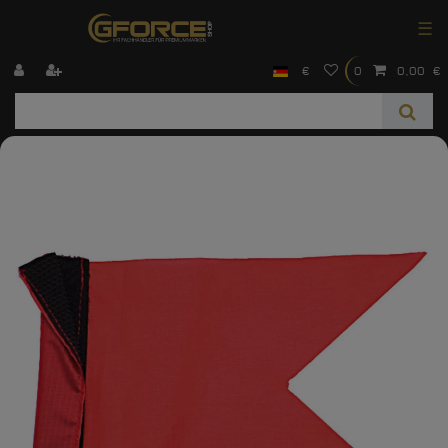
☰
€
0
0,00 €