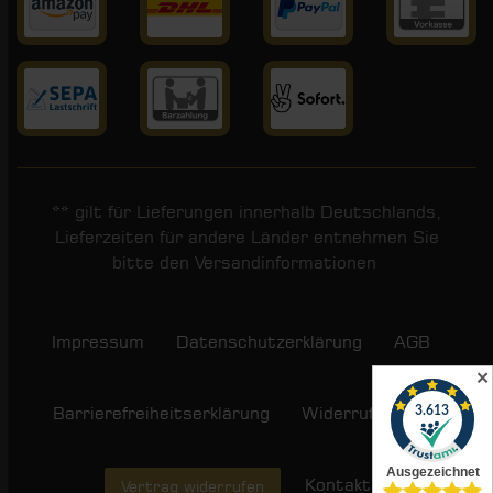
** gilt für Lieferungen innerhalb Deutschlands,
Lieferzeiten für andere Länder entnehmen Sie
bitte den
Versandinformationen
.
Impressum
Daten­schutz­erklärung
AGB
✕
Barrierefreiheitserklärung
Widerrufs­recht
Kontakt
Vertrag widerrufen