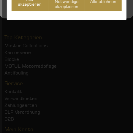
Notwendige
Alle ablehnen
akzeptieren
akzeptieren
Top Kategorien
Master Collections
Karrosserie
Blöcke
MOTUL Motorradpflege
Antifouling
Service
Kontakt
Versandkosten
Zahlungsarten
CLP Verordnung
B2B
Mein Konto