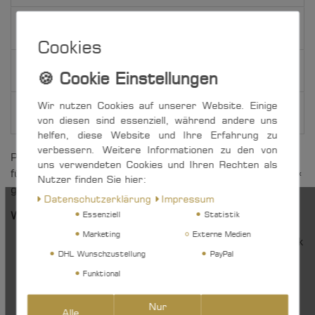
Weitere Details
Cookies
EU-Verantwortlicher
Wir nutzen Cookies auf unserer Website. Einige
Hersteller
von diesen sind essenziell, während andere uns
helfen, diese Website und Ihre Erfahrung zu
verbessern. Weitere Informationen zu den von
Protestflagge mit Klettverschluss zur Kennzeichnung
uns verwendeten Cookies und Ihren Rechten als
für »Ich lade, lösche oder befördere gefährliche Güter.«
Nutzer finden Sie hier:
gemäß Internationalem Flaggenalphabet.
Daten­schutz­erklärung
Impressum
Weitere Vorteile auf einen Blick:
Essenziell
Statistik
Marketing
Externe Medien
»Made in Germany« - hergestellt im eigenen Werk
DHL Wunschzustellung
PayPal
in Iserlohn, Nordrhein-Westfalen
ständige Qualitätsprüfungen - vor, während und
Funktional
nach der Produktion
hervorragendes Preis-/Leistungsverhältnis
Nur
Alle