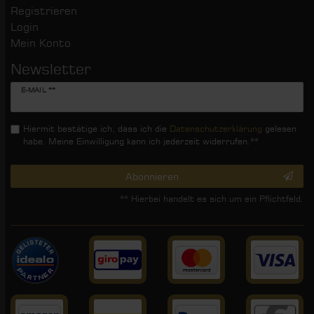
Registrieren
Login
Mein Konto
Newsletter
Newsletter
E-MAIL **
Honig
Hiermit bestätige ich, dass ich die
Daten­schutz­erklärung
gelesen
habe. Meine Einwilligung kann ich jederzeit widerrufen.**
Abonnieren
** Hierbei handelt es sich um ein Pflichtfeld.