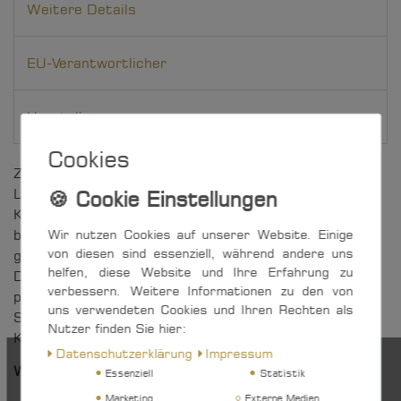
Weitere Details
EU-Verantwortlicher
Hersteller
Cookies
Zuverlässige Niederholer-Talje zur Bewältigung großer
Lasten an Bord. Dank hochwertiger Edelstahl-
Komponenten »Made in Germany« und stark
Wir nutzen Cookies auf unserer Website. Einige
belastbarem Gleitlager für jeden Einsatz optimal
von diesen sind essenziell, während andere uns
geeignet.
helfen, diese Website und Ihre Erfahrung zu
Die Talje wird mit deutschem Qualitäts-Tauwerk
verbessern. Weitere Informationen zu den von
professionell gespleißt und in einem praktischen
uns verwendeten Cookies und Ihren Rechten als
SPRENGER-Netzbeutel (mit Zugverschluss und
Nutzer finden Sie hier:
Kordelstopper) geliefert.
Daten­schutz­erklärung
Impressum
Weitere Vorteile auf einen Blick:
Essenziell
Statistik
Marketing
Externe Medien