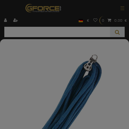
☰
€
0
0,00 €