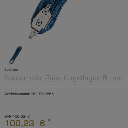
Sprenger
Niederholer-Talje Kugellager 6 mm
Artikelnummer
3518700555
UVP 106,92 €
*
100,23 €