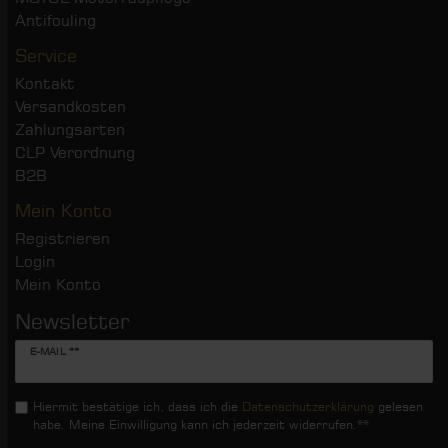
Antifouling
Service
Kontakt
Versandkosten
Zahlungsarten
CLP Verordnung
B2B
Mein Konto
Registrieren
Login
Mein Konto
Newsletter
Newsletter
E-MAIL **
Honig
Hiermit bestätige ich, dass ich die
Daten­schutz­erklärung
gelesen
habe. Meine Einwilligung kann ich jederzeit widerrufen.**