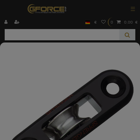
☰
€
0
0,00 €