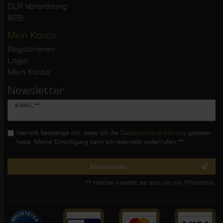
CLP Verordnung
B2B
Mein Konto
Registrieren
Login
Mein Konto
Newsletter
Newsletter
E-MAIL **
Honig
Hiermit bestätige ich, dass ich die
Daten­schutz­erklärung
gelesen
habe. Meine Einwilligung kann ich jederzeit widerrufen.**
Abonnieren
** Hierbei handelt es sich um ein Pflichtfeld.