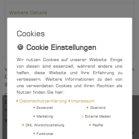
Weitere Details
EU-Verantwortlicher
Cookies
Hersteller
Wir nutzen Cookies auf unserer Website. Einige
von diesen sind essenziell, während andere uns
Vielseitig einsetzbarer Micro XS-Einlassblock für 4 mm
helfen, diese Website und Ihre Erfahrung zu
Draht oder Tauwerk, der sich durch besonders
verbessern. Weitere Informationen zu den von
geringes Gewicht auszeichnet.
uns verwendeten Cookies und Ihren Rechten als
Nutzer finden Sie hier:
Gehäuse und Lagerschalen sind aus robustem
Daten­schutz­erklärung
Impressum
Edelstahl Rostfrei gefertigt, die Abdeckplatten aus
Essenziell
Statistik
schwarzem, UV-beständigem Kunststoff.
Marketing
Externe Medien
Weitere Vorteile auf einen Blick:
DHL Wunschzustellung
PayPal
»Made in Germany« - hergestellt im eigenen Werk
Funktional