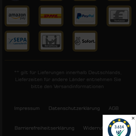
** gilt für Lieferungen innerhalb Deutschlands,
Lieferzeiten für andere Länder entnehmen Sie
bitte den
Versandinformationen
.
Impressum
Daten­schutz­erklärung
AGB
✕
Barrierefreiheitserklärung
Widerrufs­recht