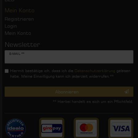
Mein Konto
Registrieren
Login
Mein Konto
Newsletter
Newsletter
E-MAIL **
Honig
Hiermit bestätige ich, dass ich die
Daten­schutz­erklärung
gelesen
habe. Meine Einwilligung kann ich jederzeit widerrufen.**
Abonnieren
** Hierbei handelt es sich um ein Pflichtfeld.