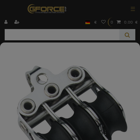
☰
€
0
0,00 €