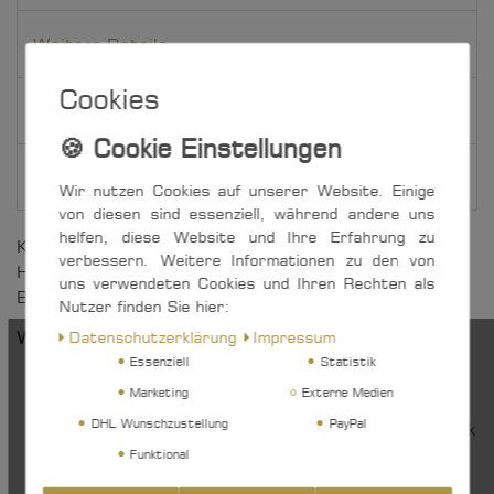
Weitere Details
Cookies
EU-Verantwortlicher
Hersteller
Wir nutzen Cookies auf unserer Website. Einige
von diesen sind essenziell, während andere uns
helfen, diese Website und Ihre Erfahrung zu
Kleiner und vielseitiger Micro XS-Block mit Bügel und
verbessern. Weitere Informationen zu den von
Hundsfott für 6 mm Tauwerk. Besonders geeignet für
uns verwendeten Cookies und Ihren Rechten als
Baum-Niederholer, Strecker und Trimmleinen.
Nutzer finden Sie hier:
Daten­schutz­erklärung
Impressum
Weitere Vorteile auf einen Blick:
Essenziell
Statistik
keine scharfen Grate am Nietkopf dank
Marketing
Externe Medien
Taumelvernietung
DHL Wunschzustellung
PayPal
»Made in Germany« - hergestellt im eigenen Werk
in Iserlohn, Nordrhein-Westfalen
Funktional
ständige Qualitätsprüfungen - vor, während und