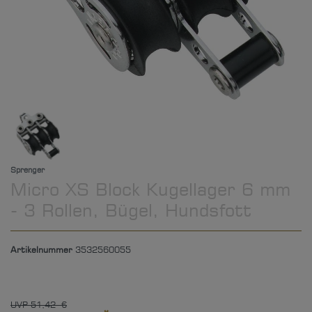
Sprenger
Micro XS Block Kugellager 6 mm
- 3 Rollen, Bügel, Hundsfott
Artikelnummer
3532560055
UVP 51,42 €