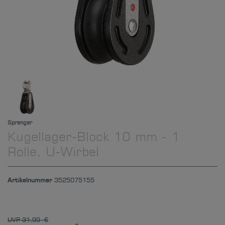
Sprenger
Kugellager-Block 10 mm - 1
Rolle, U-Wirbel
Artikelnummer
3525075155
UVP 31,99 €