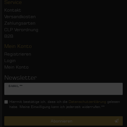
Service
Kontakt
Versandkosten
Zahlungsarten
CLP Verordnung
B2B
Mein Konto
Registrieren
Login
Mein Konto
Newsletter
Newsletter
E-MAIL **
Honig
Hiermit bestätige ich, dass ich die
Daten­schutz­erklärung
gelesen
habe. Meine Einwilligung kann ich jederzeit widerrufen.**
Abonnieren