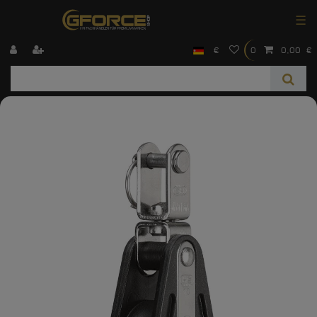
☰
€
0
0,00 €