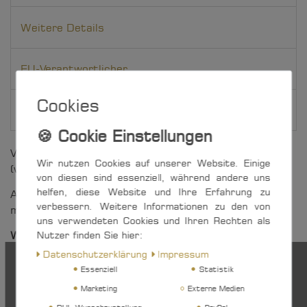
Weitere Details
EU-Verantwortlicher
Cookies
Hersteller
Vielseitig einsetzbarer 10 mm-Block mit U-Wirbel
Wir nutzen Cookies auf unserer Website. Einige
(vernietet).
von diesen sind essenziell, während andere uns
helfen, diese Website und Ihre Erfahrung zu
Auf der formstabilen Edelstahl-Lasche ist die
verbessern. Weitere Informationen zu den von
maximale Tauwerk-Stärke auf einen Blick erkenntlich.
uns verwendeten Cookies und Ihren Rechten als
Nutzer finden Sie hier:
Weitere Vorteile auf einen Blick:
Daten­schutz­erklärung
Impressum
Seitenteile und Seilrolle aus UV-beständigem,
Essenziell
Statistik
glasfaserverstärktem Kunststoff
Marketing
Externe Medien
formstabile Edelstahl-Lasche für ein Plus an