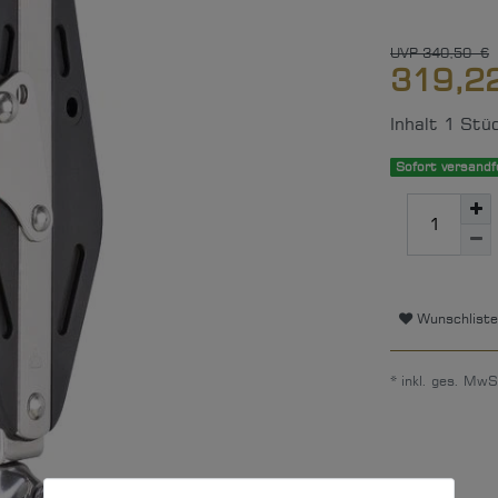
UVP 340,50 €
319,2
Inhalt
1
Stü
Sofort versandfe
Wunschliste
* inkl. ges. MwS