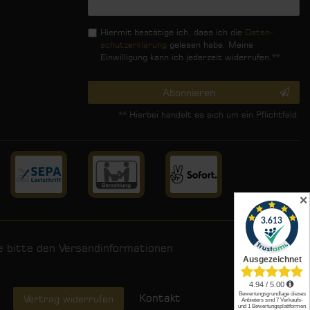
Honig
Hiermit bestätige ich, dass ich die
Daten­
schutz­erklärung
gelesen habe. Meine
Einwilligung kann ich jederzeit widerrufen.**
Abonnieren
** Hierbei handelt es sich um ein Pflichtfeld.
✕
ie bitte den
Versandinformationen
.
Kontakt
Vertrag widerrufen