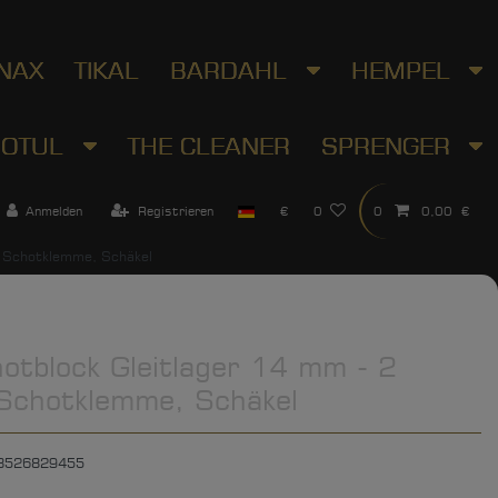
NAX
TIKAL
BARDAHL
HEMPEL
OTUL
THE CLEANER
SPRENGER
Anmelden
Registrieren
€
0
0
0,00 €
, Schotklemme, Schäkel
otblock Gleitlager 14 mm - 2
 Schotklemme, Schäkel
3526829455