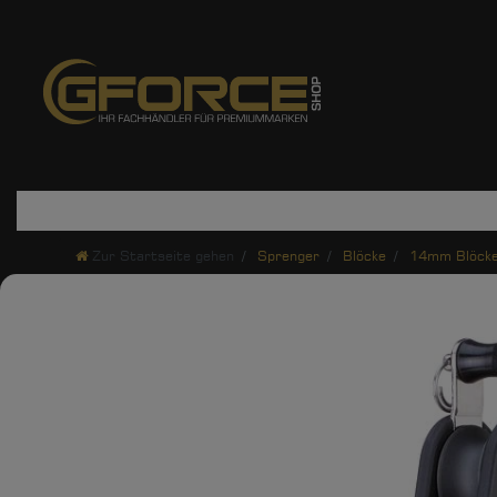
Zur Startseite gehen
Sprenger
Blöcke
14mm Blöcke 