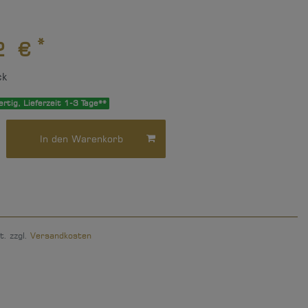
*
2 €
ck
rtig, Lieferzeit 1-3 Tage**
In den Warenkorb
t. zzgl.
Versandkosten