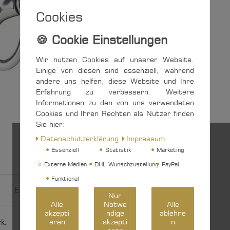
Cookies
Wir nutzen Cookies auf unserer Website.
Einige von diesen sind essenziell, während
andere uns helfen, diese Website und Ihre
Erfahrung zu verbessern. Weitere
Informationen zu den von uns verwendeten
Cookies und Ihren Rechten als Nutzer finden
Sie hier:
Daten­schutz­erklärung
Impressum
Essenziell
Statistik
Marketing
Externe Medien
DHL Wunschzustellung
PayPal
Funktional
EU-Verantwortlicher
Hersteller
Nur
Alle
Notwe
Alle
akzepti
ndige
ablehne
k.
eren
akzepti
n