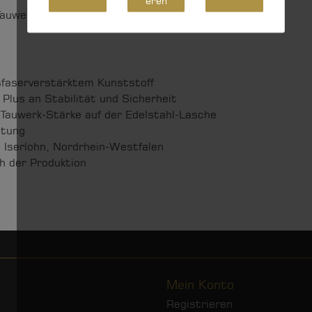
eren
auwerk-Stärke auf einen Blick erkenntlich.
asfaserverstärktem Kunststoff
Plus an Stabilität und Sicherheit
Tauwerk-Stärke auf der Edelstahl-Lasche
etung
 Iserlohn, Nordrhein-Westfalen
h der Produktion
Mein Konto
Registrieren