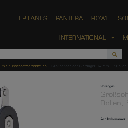
EPIFANES
PANTERA
ROWE
SO
INTERNATIONAL
M
mit Kunststoffseitenteilen
Großschotblock Gleitlager 14 mm - 2 Rollen
Sprenger
Großsch
Rollen,
Artikelnummer