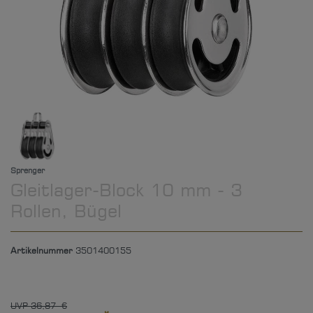
Sprenger
Gleitlager-Block 10 mm - 3
Rollen, Bügel
Artikelnummer
3501400155
UVP 36,87 €