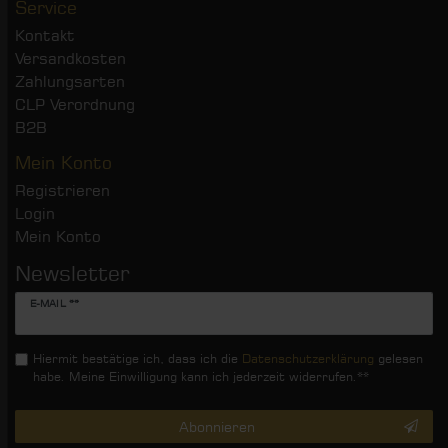
Service
Kontakt
Versandkosten
Zahlungsarten
CLP Verordnung
B2B
Mein Konto
Registrieren
Login
Mein Konto
Newsletter
Newsletter
E-MAIL **
Honig
Hiermit bestätige ich, dass ich die
Daten­schutz­erklärung
gelesen
habe. Meine Einwilligung kann ich jederzeit widerrufen.**
Abonnieren