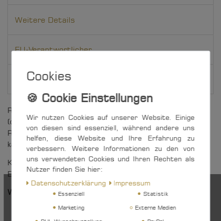
Weitere Details
EU-Verantwortlicher
Cookies
Hersteller
Robuster Block für 10 mm Tauwerk, mit Bügel
Wir nutzen Cookies auf unserer Website. Einige
(demontierbar) und Seitenteilen aus Edelstahl
von diesen sind essenziell, während andere uns
Rostfrei. Der mit einem Splentring versehene Bolzen
helfen, diese Website und Ihre Erfahrung zu
kann bei Bedarf entfernt werden.
verbessern. Weitere Informationen zu den von
uns verwendeten Cookies und Ihren Rechten als
Kompakt und leicht, daher besonders vielseitig im
Nutzer finden Sie hier:
Einsatz.
Daten­schutz­erklärung
Impressum
Weitere Vorteile auf einen Blick:
Essenziell
Statistik
Marketing
Externe Medien
Seilrollen aus UV-beständigem,