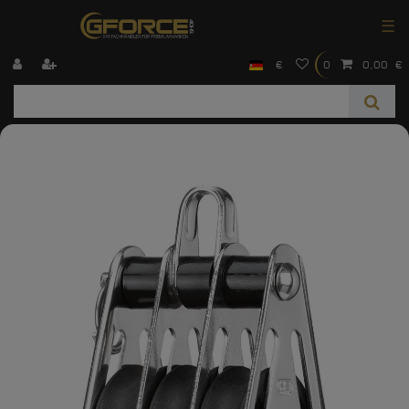
☰
€
0
0,00 €