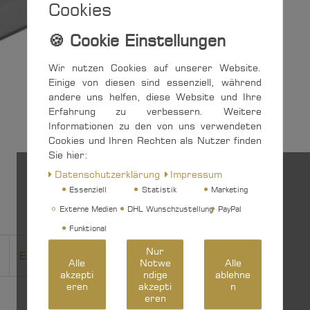
Cookies
Wir nutzen Cookies auf unserer Website.
Einige von diesen sind essenziell, während
andere uns helfen, diese Website und Ihre
Erfahrung zu verbessern. Weitere
Informationen zu den von uns verwendeten
Cookies und Ihren Rechten als Nutzer finden
Sie hier:
Daten­schutz­erklärung
Impressum
Essenziell
Statistik
Marketing
Externe Medien
DHL Wunschzustellung
PayPal
Funktional
Nur
EU-Verantwortlicher
Hersteller
Alle
Notwe
Alle
akzepti
ndige
ablehne
eren
akzepti
n
eren