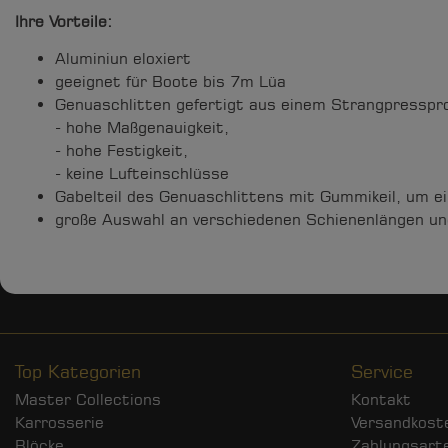
Ihre Vorteile:
Aluminiun eloxiert
geeignet für Boote bis 7m Lüa
Genuaschlitten gefertigt aus einem Strangpressprof
- hohe Maßgenauigkeit,
- hohe Festigkeit,
- keine Lufteinschlüsse
Gabelteil des Genuaschlittens mit Gummikeil, um e
große Auswahl an verschiedenen Schienenlängen un
Top Kategorien
Service
Master Collections
Kontakt
Karrosserie
Versandkost
Blöcke
Zahlungsart