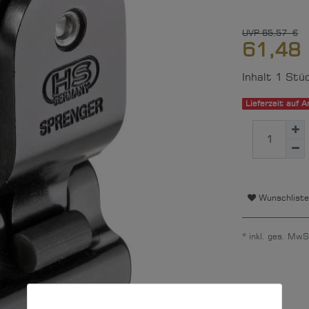
UVP 65,57 €
61,48
Inhalt
1
Stü
Lieferzeit auf A
Wunschliste
* inkl. ges. MwS