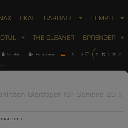
NAX
TIKAL
BARDAHL
HEMPEL
OTUL
THE CLEANER
SPRENGER
Anmelden
Registrieren
€
0
0
0,00 €
3 mm
hlitten Gleitlager für Schiene 20 x
3545820053