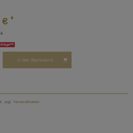
*
 €
ck
nfrage**
In den Warenkorb
t. zzgl.
Versandkosten