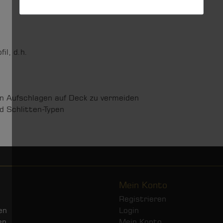
il, d.h.
in Aufschlagen auf Deck zu vermeiden
d Schlitten-Typen
Mein Konto
Registrieren
en
Login
en
Mein Konto