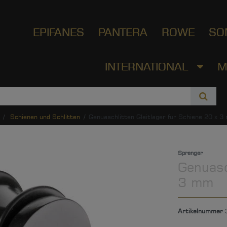
EPIFANES
PANTERA
ROWE
SO
INTERNATIONAL
M
Schienen und Schlitten
Genuaschlitten Gleitlager für Schiene 20 x 
Sprenger
Genuasc
3 mm
Artikelnummer