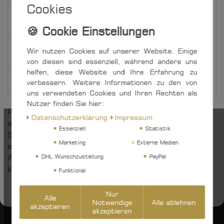
Cookies
Weitere Details
EU-Verantwortlicher
Wir nutzen Cookies auf unserer Website. Einige
von diesen sind essenziell, während andere uns
helfen, diese Website und Ihre Erfahrung zu
Hersteller
verbessern. Weitere Informationen zu den von
uns verwendeten Cookies und Ihren Rechten als
Nutzer finden Sie hier:
Praktischer Faltklappanker (oder auch: Schirmanker)
Daten­schutz­erklärung
Impressum
aus Edelstahl Rostfrei für kleine Jollen und
Essenziell
Statistik
Schlauchboote. Zusammengeklappt hat der Anker
Marketing
Externe Medien
einen Durchmesser von 80 - 90 mm, je nach
DHL Wunschzustellung
PayPal
Ausführung, und findet somit auf jedem noch so
kleinen Boot Platz.
Funktional
Nur
Alle
Notwendige
Alle ablehnen
akzeptieren
akzeptieren