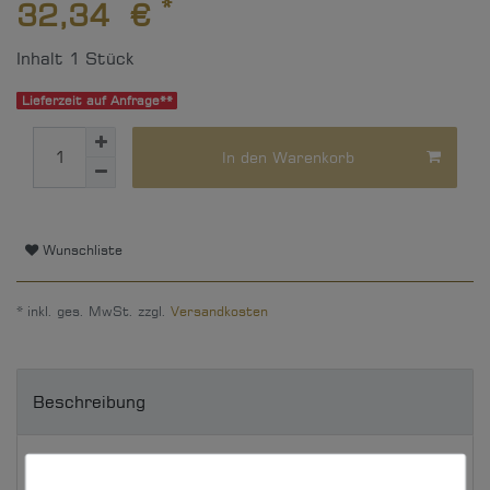
*
32,34 €
Inhalt
1
Stück
Lieferzeit auf Anfrage**
In den Warenkorb
Wunschliste
* inkl. ges. MwSt. zzgl.
Versandkosten
Beschreibung
Technische Daten