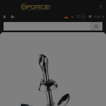
☰
€
0
0,00 €