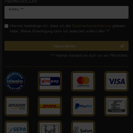
Newsletter
Newsletter
E-MAIL **
Honig
Hiermit bestätige ich, dass ich die
Daten­schutz­erklärung
gelesen
habe. Meine Einwilligung kann ich jederzeit widerrufen.**
Abonnieren
** Hierbei handelt es sich um ein Pflichtfeld.