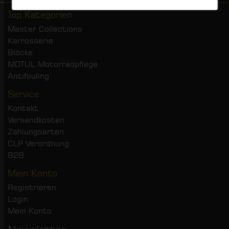
Top Kategorien
Master Collections
Karrosserie
Blöcke
MOTUL Motorradpflege
Antifouling
Service
Kontakt
Versandkosten
Zahlungsarten
CLP Verordnung
B2B
Mein Konto
Registrieren
Login
Mein Konto