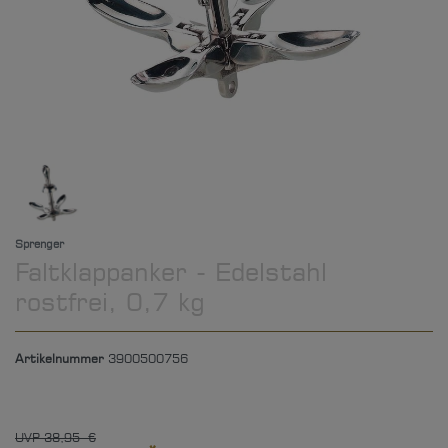
Sprenger
Faltklappanker - Edelstahl
rostfrei, 0,7 kg
Artikelnummer
3900500756
UVP 38,95 €