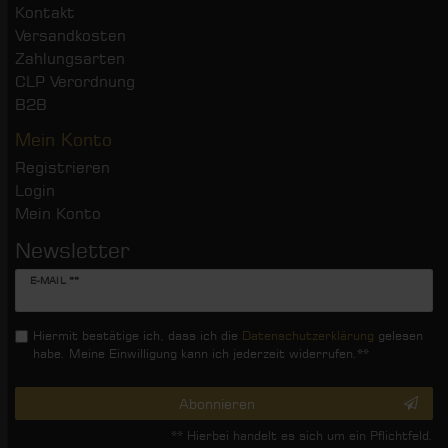
Kontakt
Versandkosten
Zahlungsarten
CLP Verordnung
B2B
Mein Konto
Registrieren
Login
Mein Konto
Newsletter
Newsletter
E-MAIL **
Honig
Hiermit bestätige ich, dass ich die
Daten­schutz­erklärung
gelesen
habe. Meine Einwilligung kann ich jederzeit widerrufen.**
Abonnieren
** Hierbei handelt es sich um ein Pflichtfeld.