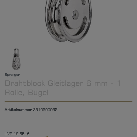
Sprenger
Drahtblock Gleitlager 6 mm - 1
Rolle, Bügel
Artikelnummer
3510500055
UVP 18,55 €