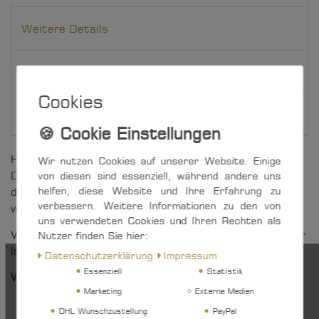
Weitere Details
EU-Verantwortlicher
Cookies
Hersteller
Hochwertiger Gleitlager-Block für 6 mm Draht oder
Wir nutzen Cookies auf unserer Website. Einige
Dyneema, mit Edelstahl-Seitenteilen. Der Bügel ist
von diesen sind essenziell, während andere uns
helfen, diese Website und Ihre Erfahrung zu
demontierbar - es muss nur der mit einem Splentring
verbessern. Weitere Informationen zu den von
versehene Bolzen entfernt werden.
uns verwendeten Cookies und Ihren Rechten als
Vielfältig einsetzbar im Wassersport, aber auch in der
Nutzer finden Sie hier:
Industrie sowie im DIY-Bereich.
Daten­schutz­erklärung
Impressum
Essenziell
Statistik
Weitere Vorteile auf einen Blick:
Marketing
Externe Medien
Seilrolle aus Messing, vernickelt
DHL Wunschzustellung
PayPal