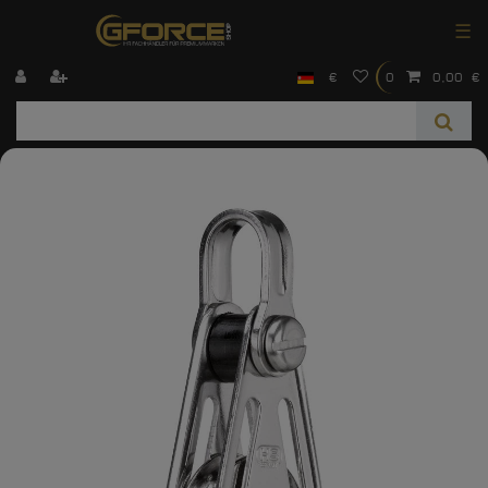
☰
€
0
0,00 €