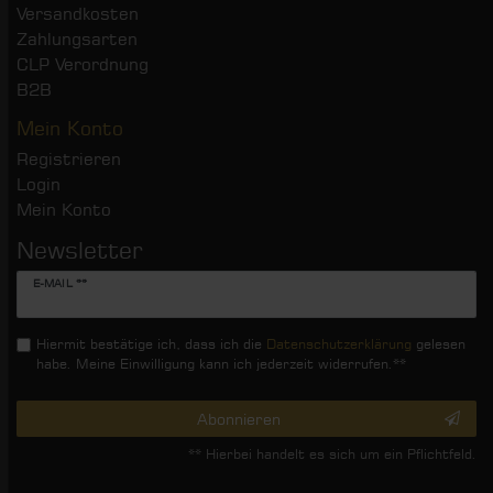
Versandkosten
Zahlungsarten
CLP Verordnung
B2B
Mein Konto
Registrieren
Login
Mein Konto
Newsletter
Newsletter
E-MAIL **
Honig
Hiermit bestätige ich, dass ich die
Daten­schutz­erklärung
gelesen
habe. Meine Einwilligung kann ich jederzeit widerrufen.**
Abonnieren
** Hierbei handelt es sich um ein Pflichtfeld.