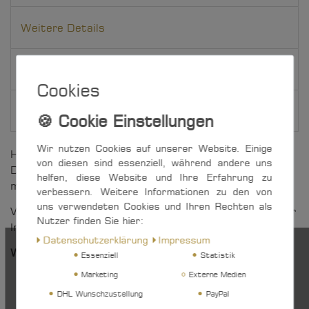
Weitere Details
EU-Verantwortlicher
Cookies
Hersteller
Wir nutzen Cookies auf unserer Website. Einige
Hochwertiger Gleitlager-Block für 4 mm Draht oder
von diesen sind essenziell, während andere uns
Dyneema, mit Edelstahl-Seitenteilen und Hohlachse
helfen, diese Website und Ihre Erfahrung zu
mit herausnehmbarem Bolzen und Splentring.
verbessern. Weitere Informationen zu den von
uns verwendeten Cookies und Ihren Rechten als
Vielfältig einsetzbar im Wassersport, aber auch in der
Nutzer finden Sie hier:
Industrie sowie im DIY-Bereich.
Daten­schutz­erklärung
Impressum
Weitere Vorteile auf einen Blick:
Essenziell
Statistik
Marketing
Externe Medien
Seilrolle aus Messing, vernickelt
keine scharfen Grate am Nietkopf dank
DHL Wunschzustellung
PayPal