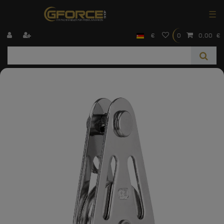
☰
€
0
0,00 €