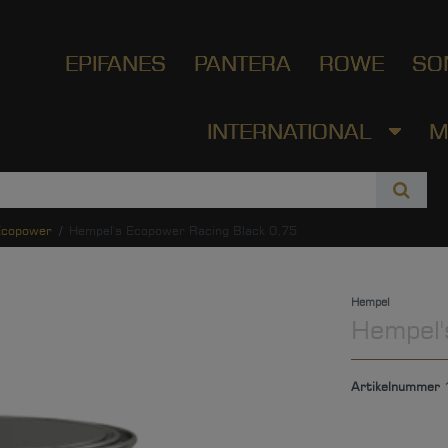
EPIFANES
PANTERA
ROWE
SO
INTERNATIONAL
M
copower
Hempel's Ecopower Racing Black 0,75
Hempel
Hempel'
Artikelnummer