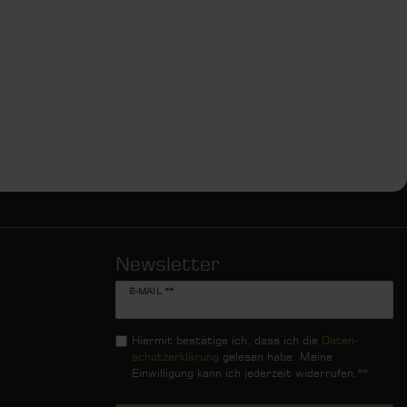
Newsletter
Newsletter
E-MAIL **
Honig
Hiermit bestätige ich, dass ich die
Daten­
schutz­erklärung
gelesen habe. Meine
Einwilligung kann ich jederzeit widerrufen.**