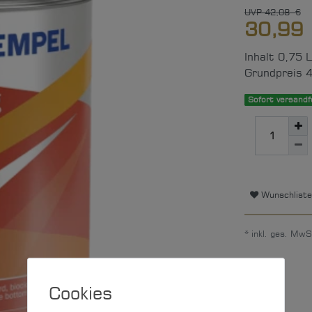
UVP 42,08 €
30,99
Inhalt
0,75
L
Grundpreis
4
Sofort versandfe
Wunschliste
* inkl. ges. MwS
Cookies