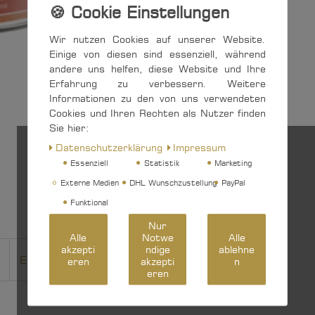
Wir nutzen Cookies auf unserer Website.
Einige von diesen sind essenziell, während
andere uns helfen, diese Website und Ihre
Erfahrung zu verbessern. Weitere
Informationen zu den von uns verwendeten
Cookies und Ihren Rechten als Nutzer finden
Sie hier:
Daten­schutz­erklärung
Impressum
Essenziell
Statistik
Marketing
Externe Medien
DHL Wunschzustellung
PayPal
Funktional
Nur
Alle
Notwe
Alle
akzepti
ndige
ablehne
EU-Verantwortlicher
Hersteller
eren
akzepti
n
eren