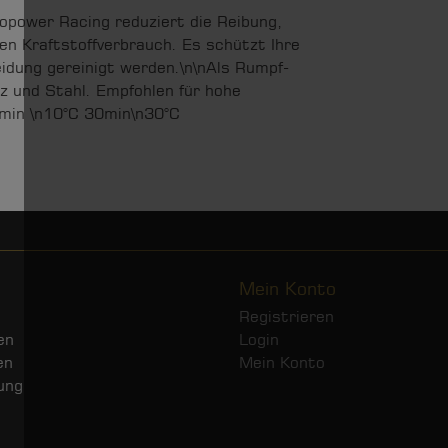
copower Racing reduziert die Reibung,
en Kraftstoffverbrauch. Es schützt Ihre
idung gereinigt werden.\n\nAls Rumpf-
lz und Stahl. Empfohlen für hohe
min \n10°C 30min\n30°C
Mein Konto
Registrieren
en
Login
en
Mein Konto
ung