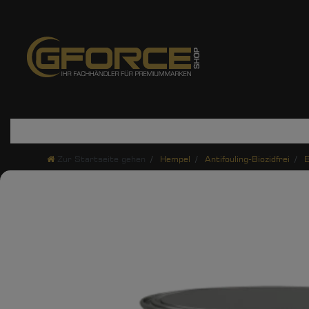
Zur Startseite gehen
Hempel
Antifouling-Biozidfrei
E