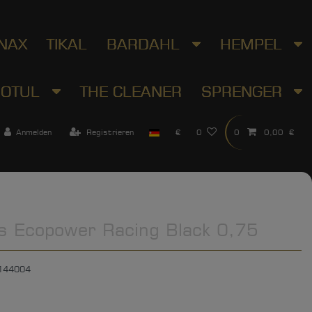
NAX
TIKAL
BARDAHL
HEMPEL
OTUL
THE CLEANER
SPRENGER
Anmelden
Registrieren
€
0
0
0,00 €
s Ecopower Racing Black 0,75
144004