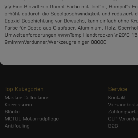
\n\nEine Biozidfreie Rumpf-Farbe mit TecCel, Hempel''s E
erhöht dadurch die Segelgeschwindigkeit und reduziert d
Epoxid-Beschichtung vor Bewuchs, kann einfach ohne Kre
Farbe für Boote aus Glasfaser, Aluminium, Holz, Sperrho
Umweltanforderungen.\n\n\nTemp Handtrocken \n20°C 15
9min\n\nVerdünner/Werkzeugreiniger 08080
Top Kategorien
Service
Master Collections
Kontakt
Karrosserie
Versandkost
Blöcke
Zahlungsart
MOTUL Motorradpflege
CLP Verordn
Antifouling
B2B