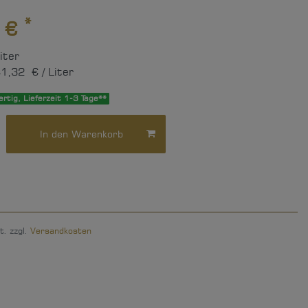
*
 €
iter
1,32 € / Liter
rtig, Lieferzeit 1-3 Tage**
In den Warenkorb
t. zzgl.
Versandkosten