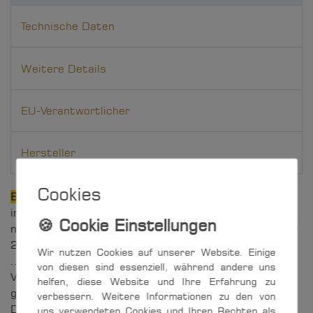
Technische Daten
Weitere Details
EU-Verantwortlicher
Hersteller
Cookies
BARDAHL Bleiersatz
schützt die Ventile - besonders
in Motoren der "Vor-Katalysator"-Generationen, die
noch für bleihaltigen Kraftstoff konstruiert waren. Für
2- und 4-Taktmotoren.
Wir nutzen Cookies auf unserer Website. Einige
.... und die Umwelt
von diesen sind essenziell, während andere uns
Vor dem Tanken in den Benzintank geben. Dies
helfen, diese Website und Ihre Erfahrung zu
geschieht sehr einfach durch die praktische
verbessern. Weitere Informationen zu den von
Dosierflasche.
uns verwendeten Cookies und Ihren Rechten als