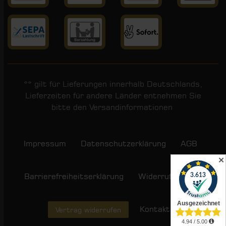
** gilt für Lieferungen innerhalb Deutschlands,
Lieferzeiten für andere Länder entnehmen Sie
bitte den
Versandinformationen
.
Impressum
Daten­schutz­erklärung
AGB
✕
Barrierefreiheitserklärung
Widerrufs­recht
Kontakt
Vertrag widerrufen