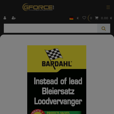
☰
€
0
0,00 €